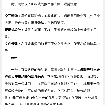
對于網站或PDF格式的數字作品集，還需注意：
交互體驗
：導航直觀流暢，加載速度快。適度運用微交互（如平滑
滾動、懸停效果）提升體驗，但切忌過度。
響應式設計
：確保在桌面、平板、手機等各種設備上都能完美呈
現。
文件優化
：在保證畫質的前提下優化文件大小，便于在線傳輸與查
看。
###
一份具有高級感的作品集，其圖文設計本質上是
嚴謹設計思維
與個人美學品味的深度融合
。它不追求瞬間的視覺刺激，而是致力
于通過每一個細節——從宏觀的布局到微觀的字距——構建出一種
經得起推敲的、可信賴的專業形象。它沉默而有力地告訴觀
眾：“我不僅有能力創作出色的作品，更深諳如何優雅、有效地展
示它們。” 這才是高級感背后的真正力量。