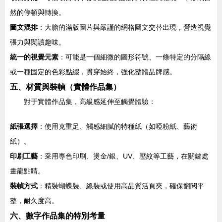
然的停頓與轉換。
圖文混排
：大膽的滿版圖片與嚴謹的網格圖文交替出現，營造視覺
張力與閱讀趣味。
統一的視覺元素
：可能是一個細微的圖形符號、一條特定的分隔線
或一種固定的色彩點綴，貫穿始終，強化整體品牌感。
五、材質與裝幀（實體作品集）
對于實體作品集，高級感延伸至觸覺體驗：
紙張選擇
：使用克重足、觸感細膩的特種紙（如啞粉紙、藝術
紙）。
印刷工藝
：采用專色印刷、燙金/銀、UV、壓紋等工藝，在關鍵處
畫龍點睛。
裝幀方式
：精裝蝴蝶裝、線裝或使用高品質活頁夾，確保翻閱平
整，耐久度高。
六、數字作品集的特別考量