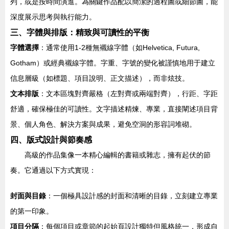
列，或是按時間演進。為關鍵作品配以簡潔的過程圖或細節圖，能
深度展示思考與執行能力。
三、字體與排版：精致與可讀性的平衡
字體選擇
：通常使用1-2種無襯線字體（如Helvetica, Futura,
Gotham）或經典襯線字體。字重、字號的變化被謹慎地用于建立
信息層級（如標題、項目說明、正文描述），而非炫技。
文本排版
：文本區塊對齊嚴格（左對齊或兩端對齊），行距、字距
舒適，確保極佳的可讀性。文字描述精煉、專業，直接闡述項目背
景、個人角色、解決方案與成果，避免空洞的形容詞堆砌。
四、版式設計與節奏感
高級的作品集像一本精心編輯的書籍或雜志，擁有起伏的節
奏。它通過以下方式實現：
封面與目錄
：一個極具設計感的封面和清晰的目錄，立刻建立專業
的第一印象。
項目分隔
：每個項目或章節的起始頁設計獨特但風格統一，形成自