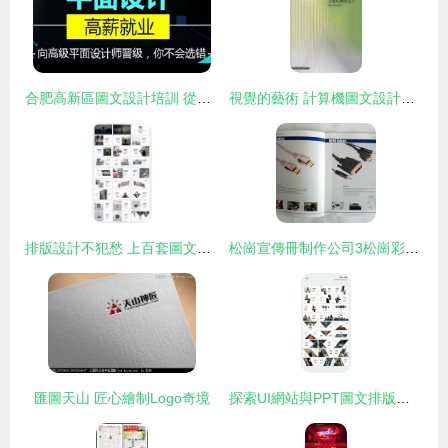
合肥高新區圖文設計培訓 從零到高手的創意之旅
視覺的藝術 計算機圖文設計的新時代
排版設計不犯愁 上百套圖文設計版式參考，助你輕松搞定創作
松崗宣傳冊制作公司3松崗彩頁設計3松崗產品目錄印刷工廠
匯圖天山 匠心繪制Logo奇境
探索UI網站與PPT圖文排版設計的核心技巧—4個牛逼站點解析！