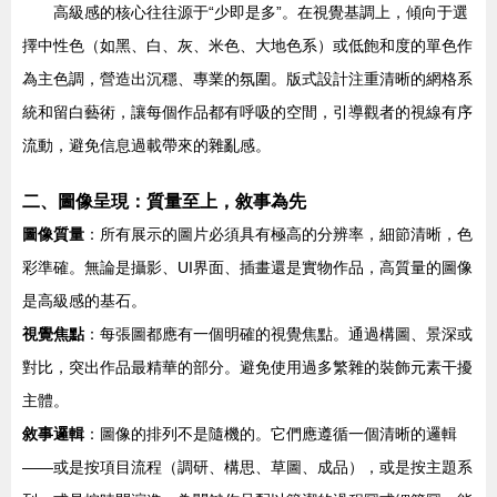
高級感的核心往往源于“少即是多”。在視覺基調上，傾向于選
擇中性色（如黑、白、灰、米色、大地色系）或低飽和度的單色作
為主色調，營造出沉穩、專業的氛圍。版式設計注重清晰的網格系
統和留白藝術，讓每個作品都有呼吸的空間，引導觀者的視線有序
流動，避免信息過載帶來的雜亂感。
二、圖像呈現：質量至上，敘事為先
圖像質量
：所有展示的圖片必須具有極高的分辨率，細節清晰，色
彩準確。無論是攝影、UI界面、插畫還是實物作品，高質量的圖像
是高級感的基石。
視覺焦點
：每張圖都應有一個明確的視覺焦點。通過構圖、景深或
對比，突出作品最精華的部分。避免使用過多繁雜的裝飾元素干擾
主體。
敘事邏輯
：圖像的排列不是隨機的。它們應遵循一個清晰的邏輯
——或是按項目流程（調研、構思、草圖、成品），或是按主題系